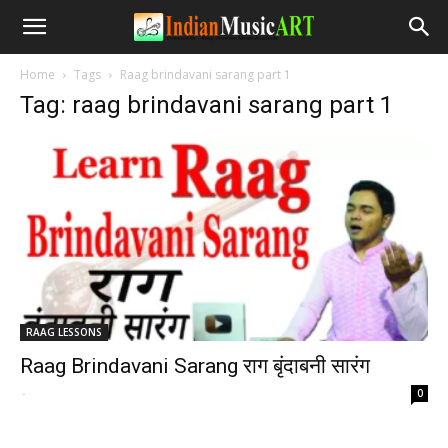
Home
Tags
Raag brindavani sarang part 1
Tag: raag brindavani sarang part 1
RAAG LESSONS
Raag Brindavani Sarang राग बृंदाबनी सारंग
-
0