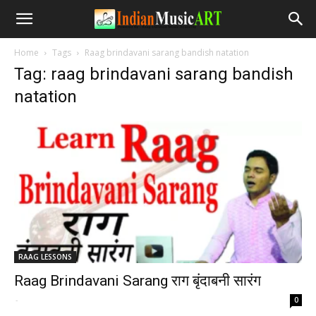
Home
Tags
Raag brindavani sarang bandish natation
Tag: raag brindavani sarang bandish
natation
RAAG LESSONS
Raag Brindavani Sarang राग बृंदाबनी सारंग
-
0