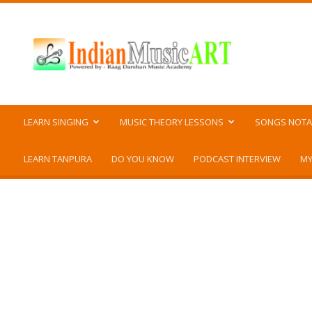
Indian
Music
ART
LEARN SINGING
MUSIC THEORY LESSONS
SONGS NOTA
LEARN TANPURA
DO YOU KNOW
PODCAST INTERVIEW
MY