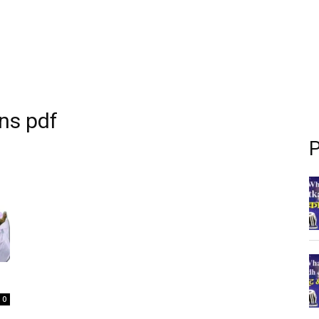
ons pdf
P
0