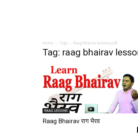
Home
Tags
Raag bhairav lessons pdf
Tag: raag bhairav less
RAAG LESSONS
Raag Bhairav राग भैरव
-