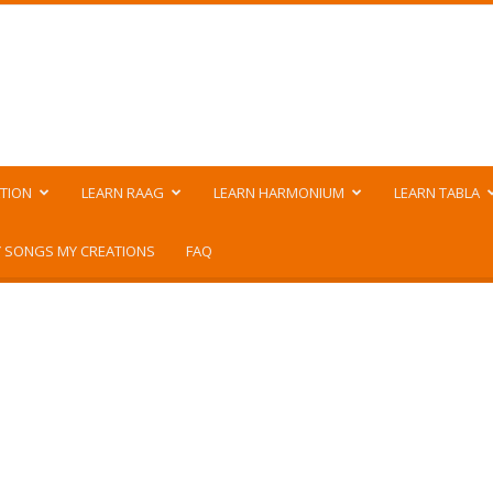
TION
LEARN RAAG
LEARN HARMONIUM
LEARN TABLA
 SONGS MY CREATIONS
FAQ