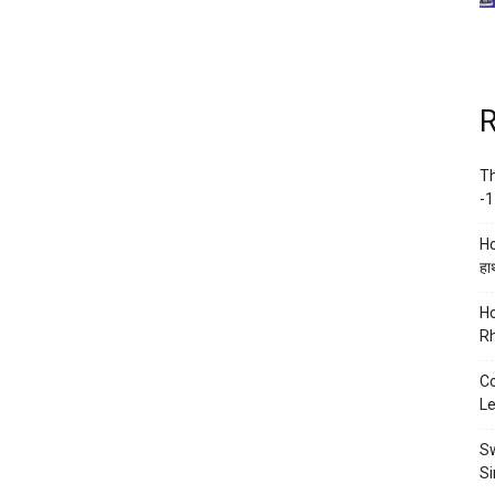
R
Th
-1
Ho
हाथ
Ho
Rh
Co
Le
Sw
Si