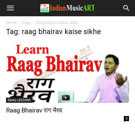
Home
Tags
Raag bhairav kaise sikhe
Tag: raag bhairav kaise sikhe
RAAG LESSONS
Raag Bhairav राग भैरव
-
0