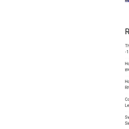
R
Th
-1
Ho
हाथ
Ho
Rh
Co
Le
Sw
Si