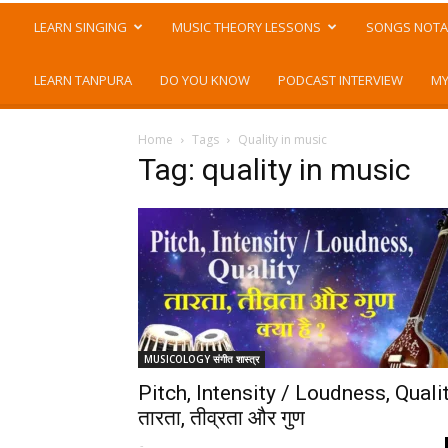
LEARN SINGING
MUSIC THEORY LESSONS
SONGS NOTA
LEARN TANPURA
DO YOU KNOW
PODCAST INTERVIEW
MY
Home
Tags
Quality in music
Tag: quality in music
MUSICOLOGY संगीत शास्त्र
Pitch, Intensity / Loudness, Quali
तारता, तीव्रता और गुण
-