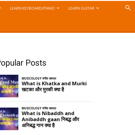
LEARN KEYBOARD/PIANO
LEARN GUITAR
opular Posts