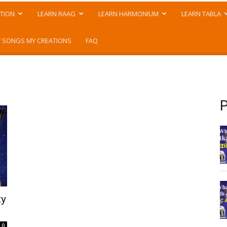
TION
LEARN RAAG
LEARN HARMONIUM
LEARN TABLA
 SONGS MY CREATIONS
FAQ
P
ty
0