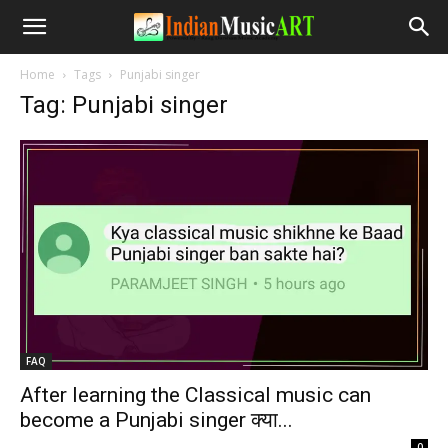
Home
Tags
Punjabi singer
Tag: Punjabi singer
FAQ
After learning the Classical music can
become a Punjabi singer क्या...
-
0