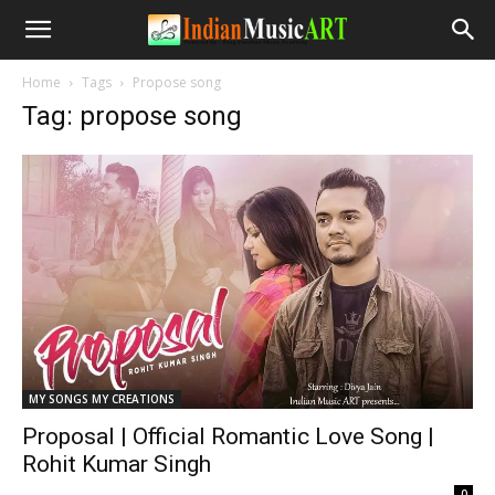
Home
Tags
Propose song
Tag: propose song
MY SONGS MY CREATIONS
Proposal | Official Romantic Love Song |
Rohit Kumar Singh
-
0