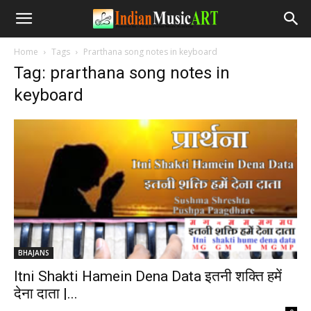
Home
Tags
Prarthana song notes in keyboard
Tag: prarthana song notes in
keyboard
BHAJANS
Itni Shakti Hamein Dena Data इतनी शक्ति हमें
देना दाता |...