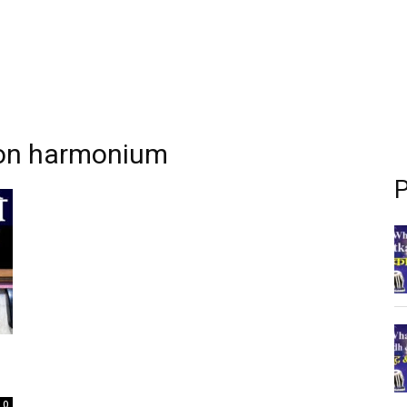
s on harmonium
P
0