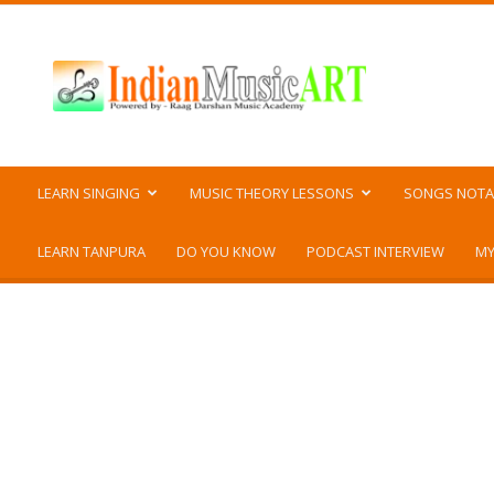
Indian
Music
ART
LEARN SINGING
MUSIC THEORY LESSONS
SONGS NOTA
LEARN TANPURA
DO YOU KNOW
PODCAST INTERVIEW
MY