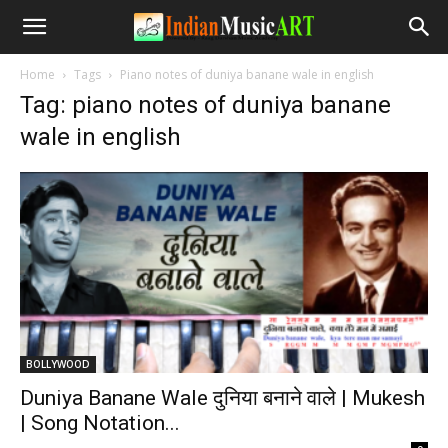
Home
Tags
Piano notes of duniya banane wale in english
Tag: piano notes of duniya banane
wale in english
BOLLYWOOD
Duniya Banane Wale दुनिया बनाने वाले | Mukesh
| Song Notation...