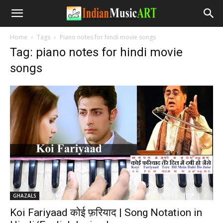
Home
Tags
Piano notes for hindi movie songs
Tag: piano notes for hindi movie
songs
GHAZALS
Koi Fariyaad कोई फ़रियाद | Song Notation in