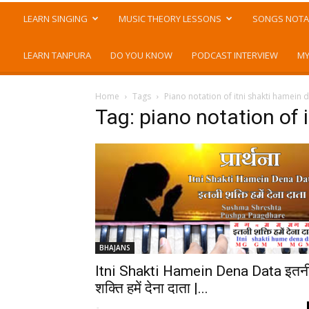
LEARN SINGING
MUSIC THEORY LESSONS
SONGS NOTA
LEARN TANPURA
DO YOU KNOW
PODCAST INTERVIEW
MY
Home
Tags
Piano notation of itni shakti hamein 
Tag: piano notation of 
BHAJANS
Itni Shakti Hamein Dena Data इतन
शक्ति हमें देना दाता |...
-