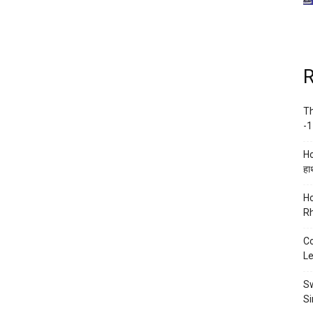
R
Th
-1
Ho
हाथ
Ho
Rh
Co
Le
Sw
Si