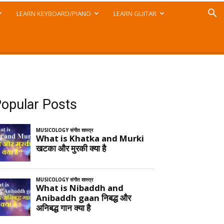
LEARN KEYBOARD/PIANO
LEARN GUITAR
opular Posts