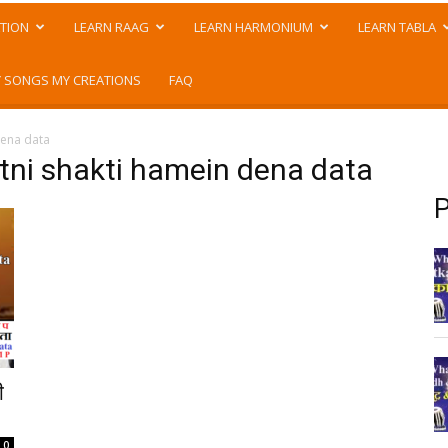
TION
LEARN RAAG
LEARN HARMONIUM
LEARN TABLA
 SONGS MY CREATIONS
FAQ
dena data
itni shakti hamein dena data
P
ी
0