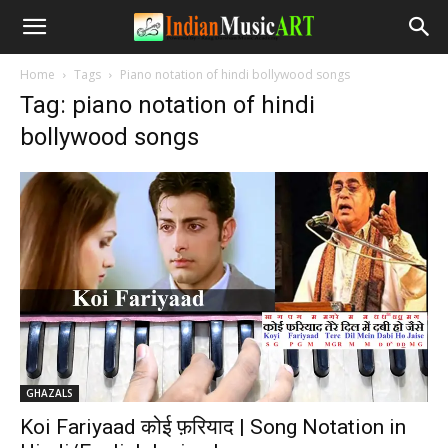
Home
Tags
Piano notation of hindi bollywood songs
Tag: piano notation of hindi
bollywood songs
GHAZALS
Koi Fariyaad कोई फ़रियाद | Song Notation in