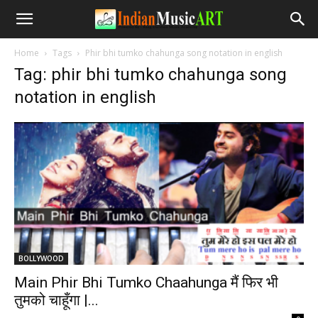
Home
Tags
Phir bhi tumko chahunga song notation in english
Tag: phir bhi tumko chahunga song
notation in english
BOLLYWOOD
Main Phir Bhi Tumko Chaahunga मैं फिर भी
तुमको चाहूँगा |...