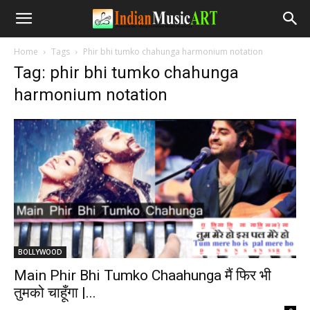
Home
Tags
Phir bhi tumko chahunga harmonium notation
Tag: phir bhi tumko chahunga
harmonium notation
BOLLYWOOD
Main Phir Bhi Tumko Chaahunga मैं फिर भी
तुमको चाहूँगा |...