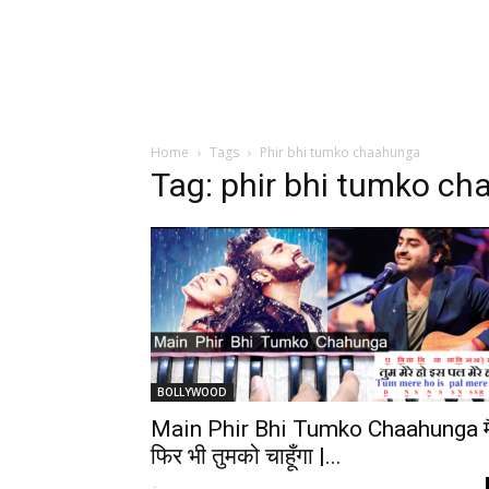
Home
Tags
Phir bhi tumko chaahunga
Tag: phir bhi tumko c
BOLLYWOOD
Main Phir Bhi Tumko Chaahunga मै
फिर भी तुमको चाहूँगा |...
-