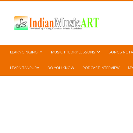
Indian
Music
ART
LEARN SINGING
MUSIC THEORY LESSONS
SONGS NOTA
LEARN TANPURA
DO YOU KNOW
PODCAST INTERVIEW
MY