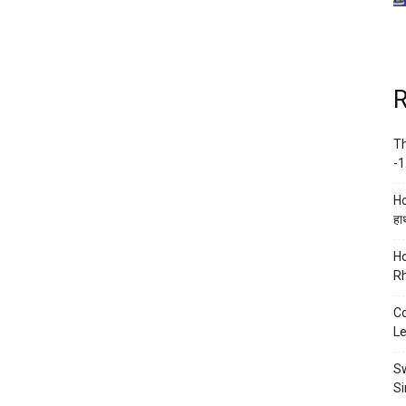
R
Th
-1
Ho
हाथ
Ho
Rh
Co
Le
Sw
Si