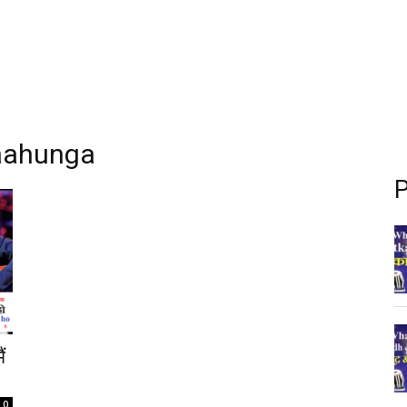
haahunga
P
ं
0