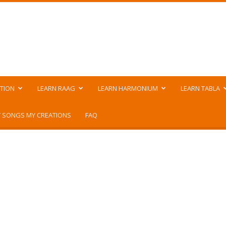
TION
LEARN RAAG
LEARN HARMONIUM
LEARN TABLA
 SONGS MY CREATIONS
FAQ