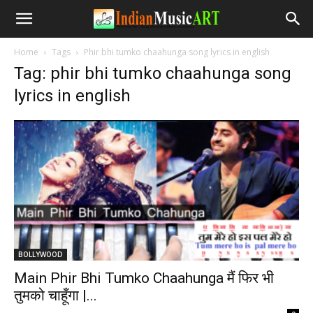
Home
Tags
Phir bhi tumko chaahunga song lyrics in english
Tag: phir bhi tumko chaahunga song
lyrics in english
BOLLYWOOD
Main Phir Bhi Tumko Chaahunga मैं फिर भी
तुमको चाहूँगा |...