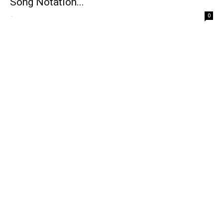
Song Notation...
-
0