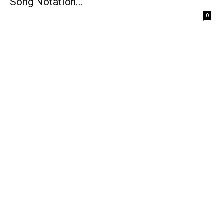
Song Notation...
-
0