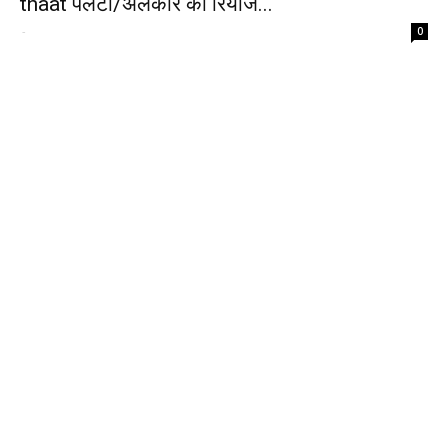
thaat पलटा/अलंकार का रियाज...
-
0