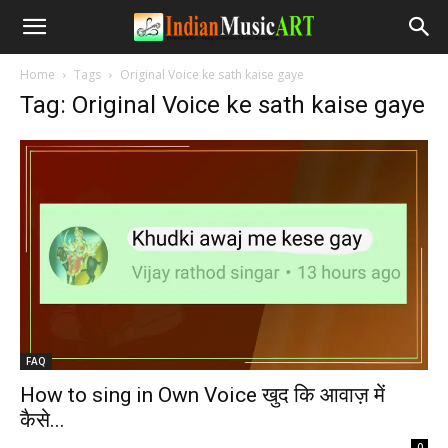
Home
Tags
Original Voice ke sath kaise gaye
Tag: Original Voice ke sath kaise gaye
FAQ
How to sing in Own Voice खुद कि आवाज़ में
कैसे...
-
0