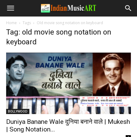
Home
Tags
Old movie song notation on keyboard
Tag: old movie song notation on
keyboard
BOLLYWOOD
Duniya Banane Wale दुनिया बनाने वाले | Mukesh
| Song Notation...