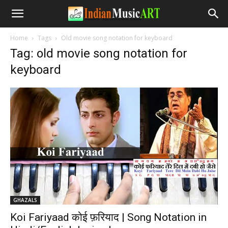
Home
Tags
Old movie song notation for keyboard
Tag: old movie song notation for
keyboard
GHAZALS
Koi Fariyaad कोई फ़रियाद | Song Notation in