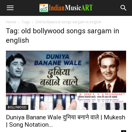
Home
Tags
Old bollywood songs sargam in english
Tag: old bollywood songs sargam in
english
BOLLYWOOD
Duniya Banane Wale दुनिया बनाने वाले | Mukesh
| Song Notation...