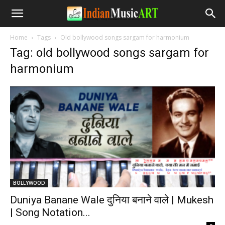
Home
Tags
Old bollywood songs sargam for harmonium
Tag: old bollywood songs sargam for
harmonium
BOLLYWOOD
Duniya Banane Wale दुनिया बनाने वाले | Mukesh
| Song Notation...