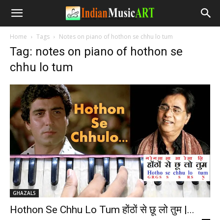
Home
Tags
Notes on piano of hothon se chhu lo tum
Tag: notes on piano of hothon se
chhu lo tum
GHAZALS
Hothon Se Chhu Lo Tum होंठों से छू लो तुम |...