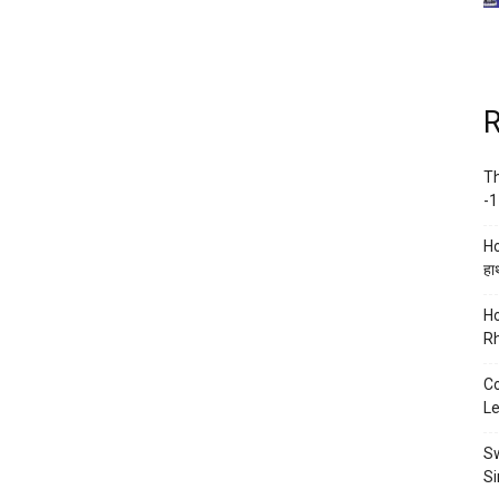
R
Th
-1
Ho
हाथ
Ho
Rh
Co
Le
Sw
Si