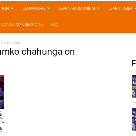
TION
LEARN RAAG
LEARN HARMONIUM
LEARN TABLA
 SONGS MY CREATIONS
FAQ
on harmonium
 tumko chahunga on
P
ं