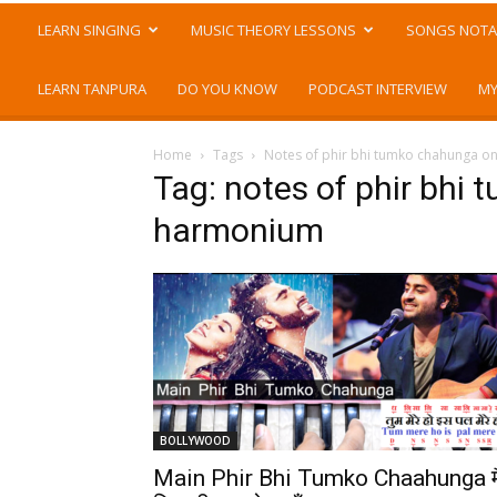
LEARN SINGING
MUSIC THEORY LESSONS
SONGS NOTA
LEARN TANPURA
DO YOU KNOW
PODCAST INTERVIEW
MY
Home
Tags
Notes of phir bhi tumko chahunga 
Tag: notes of phir bhi
harmonium
BOLLYWOOD
Main Phir Bhi Tumko Chaahunga मै