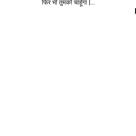
फिर भी तुमको चाहूँगा |...
-