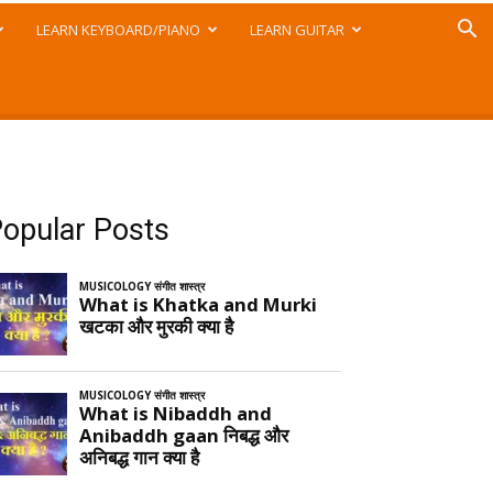
LEARN KEYBOARD/PIANO
LEARN GUITAR
opular Posts