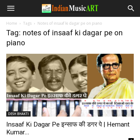
Home
Tags
Notes of insaaf ki dagar pe on piano
Tag: notes of insaaf ki dagar pe on
piano
DESH BHAKTI
Insaaf Ki Dagar Pe इन्साफ की डगर पे | Hemant
Kumar...