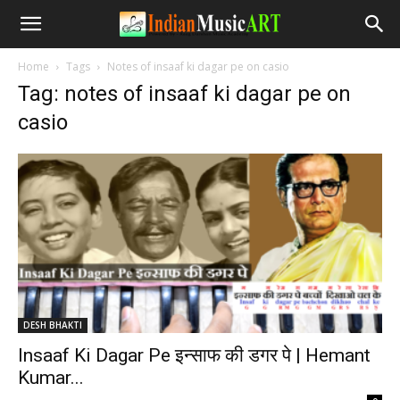
Home
Tags
Notes of insaaf ki dagar pe on casio
Tag: notes of insaaf ki dagar pe on
casio
DESH BHAKTI
Insaaf Ki Dagar Pe इन्साफ की डगर पे | Hemant
Kumar...