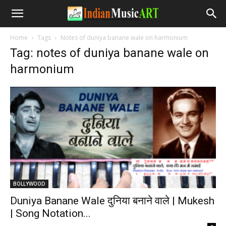
Home
Tags
Notes of duniya banane wale on harmonium
Tag: notes of duniya banane wale on
harmonium
BOLLYWOOD
Duniya Banane Wale दुनिया बनाने वाले | Mukesh
| Song Notation...