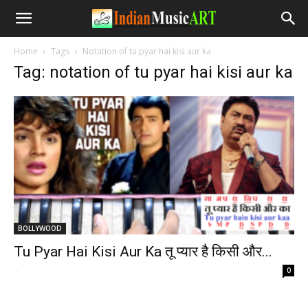
Home
Tags
Notation of tu pyar hai kisi aur ka
Tag: notation of tu pyar hai kisi aur ka
BOLLYWOOD
Tu Pyar Hai Kisi Aur Ka तू प्यार है किसी और...
-
0