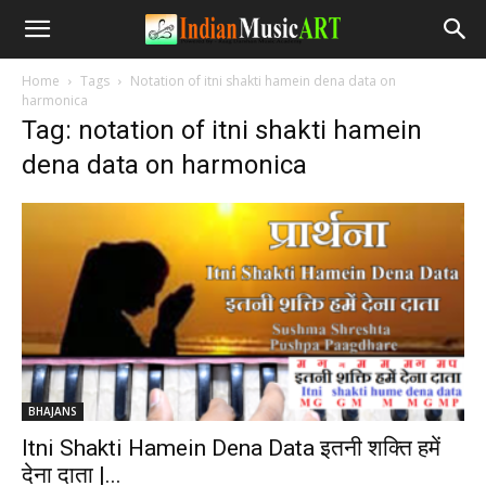
Home
Tags
Notation of itni shakti hamein dena data on
harmonica
Tag: notation of itni shakti hamein
dena data on harmonica
BHAJANS
Itni Shakti Hamein Dena Data इतनी शक्ति हमें
देना दाता |...