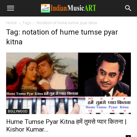
Home
Tags
Notation of hume tumse pyar kitna
Tag: notation of hume tumse pyar
kitna
BOLLYWOOD
Hume Tumse Pyar Kitna हमें तुमसे प्यार कितना |
Kishor Kumar...