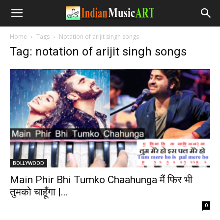
Home
Tags
Notation of arijit singh songs
Tag: notation of arijit singh songs
BOLLYWOOD
Main Phir Bhi Tumko Chaahunga मैं फिर भी
तुमको चाहूँगा |...
-
0