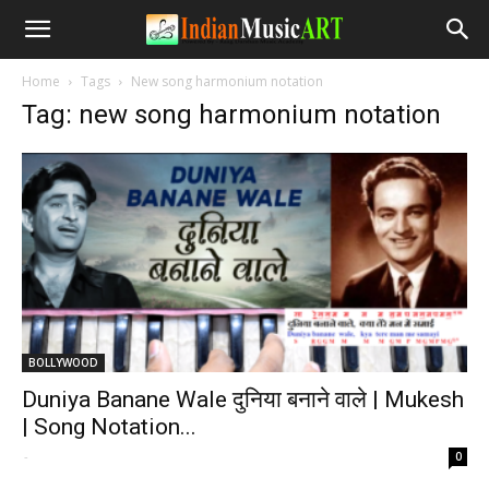
Home
Tags
New song harmonium notation
Tag: new song harmonium notation
BOLLYWOOD
Duniya Banane Wale दुनिया बनाने वाले | Mukesh
| Song Notation...
-
0