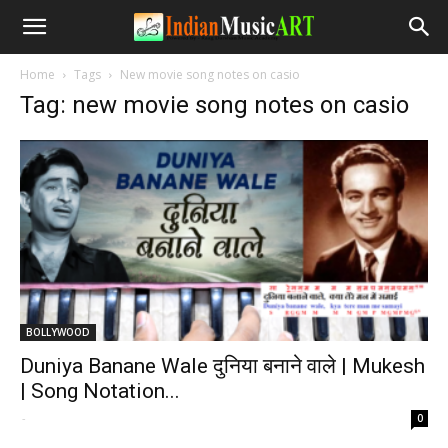
Home
Tags
New movie song notes on casio
Tag: new movie song notes on casio
BOLLYWOOD
Duniya Banane Wale दुनिया बनाने वाले | Mukesh
| Song Notation...
-
0