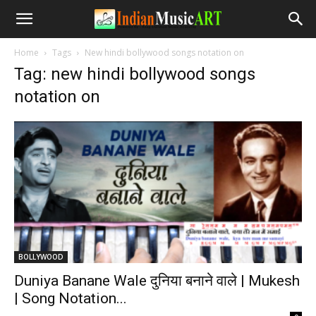
Home
Tags
New hindi bollywood songs notation on
Tag: new hindi bollywood songs
notation on
BOLLYWOOD
Duniya Banane Wale दुनिया बनाने वाले | Mukesh
| Song Notation...