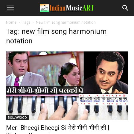
Home
Tags
New film song harmonium notation
Tag: new film song harmonium
notation
BOLLYWOOD
Meri Bheegi Bheegi Si मेरी भीगी-भीगी सी |