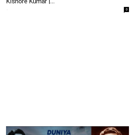
Kishore Kumar |...
-
0