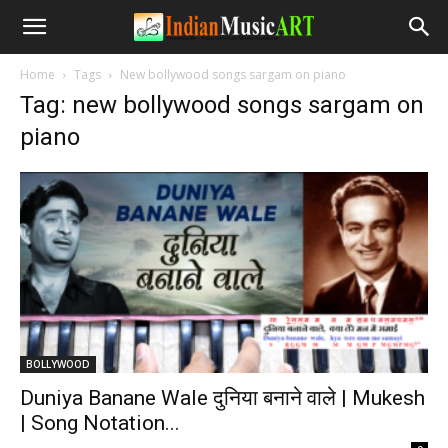
Home
Tags
New bollywood songs sargam on piano
Tag: new bollywood songs sargam on
piano
BOLLYWOOD
Duniya Banane Wale दुनिया बनाने वाले | Mukesh
| Song Notation...