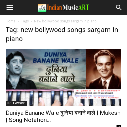
Home
Tags
New bollywood songs sargam in piano
Tag: new bollywood songs sargam in
piano
BOLLYWOOD
Duniya Banane Wale दुनिया बनाने वाले | Mukesh
| Song Notation...