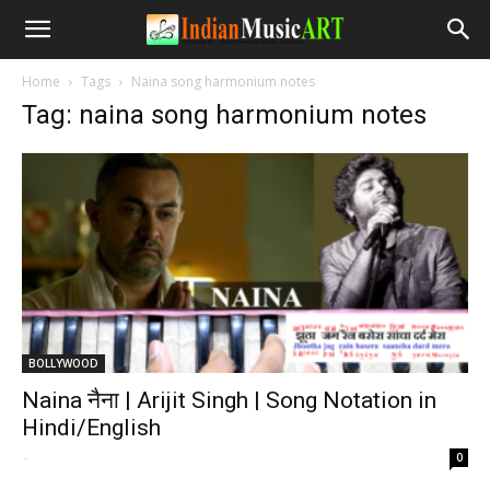
Home
Tags
Naina song harmonium notes
Tag: naina song harmonium notes
BOLLYWOOD
Naina नैना | Arijit Singh | Song Notation in
Hindi/English
-
0