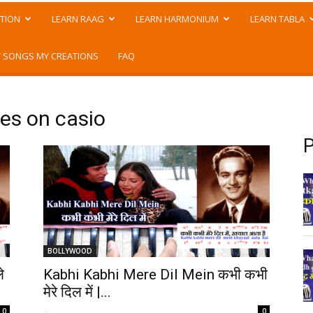
TION
LEARN RAAG
LEARN HARMONIUM
LEARN TABLA
 SONGS MY CREATIONS
FAQ
es on casio
P
BOLLYWOOD
े
Kabhi Kabhi Mere Dil Mein कभी कभी
मेरे दिल में |...
-
0
0