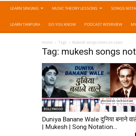
LEARN SINGING
MUSIC THEORY LESSONS
SONGS NOTA
LEARN TANPURA
DO YOU KNOW
PODCAST INTERVIEW
MY
Home
Tags
Mukesh songs notes on casio
Tag: mukesh songs not
BOLLYWOOD
Duniya Banane Wale दुनिया बनाने वाल
| Mukesh | Song Notation...
-