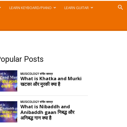
LEARN KEYBOARD/PIANO
LEARN GUITAR
opular Posts