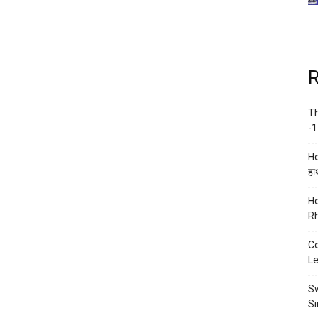
R
Th
-1
Ho
हाथ
Ho
Rh
Co
Le
Sw
Si