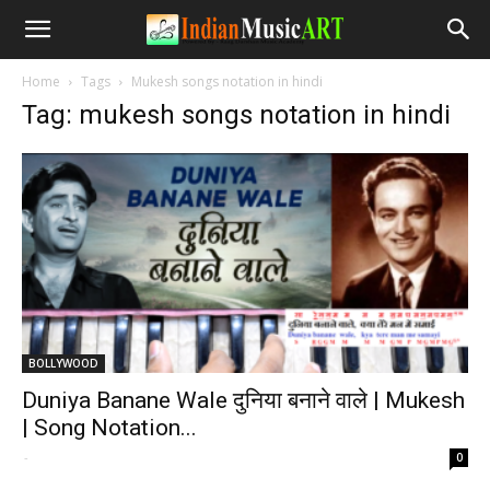
Home
Tags
Mukesh songs notation in hindi
Tag: mukesh songs notation in hindi
BOLLYWOOD
Duniya Banane Wale दुनिया बनाने वाले | Mukesh
| Song Notation...
-
0