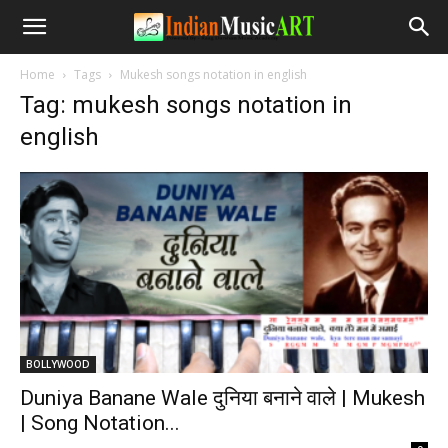
Home
Tags
Mukesh songs notation in english
Tag: mukesh songs notation in
english
BOLLYWOOD
Duniya Banane Wale दुनिया बनाने वाले | Mukesh
| Song Notation...