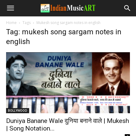
Home
Tags
Mukesh song sargam notes in english
Tag: mukesh song sargam notes in
english
BOLLYWOOD
Duniya Banane Wale दुनिया बनाने वाले | Mukesh
| Song Notation...