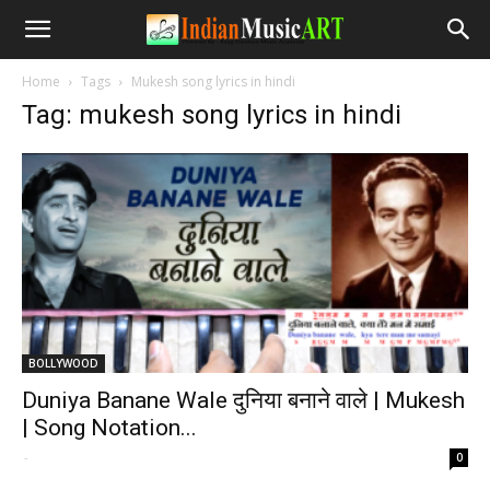
Home
Tags
Mukesh song lyrics in hindi
Tag: mukesh song lyrics in hindi
BOLLYWOOD
Duniya Banane Wale दुनिया बनाने वाले | Mukesh
| Song Notation...
-
0