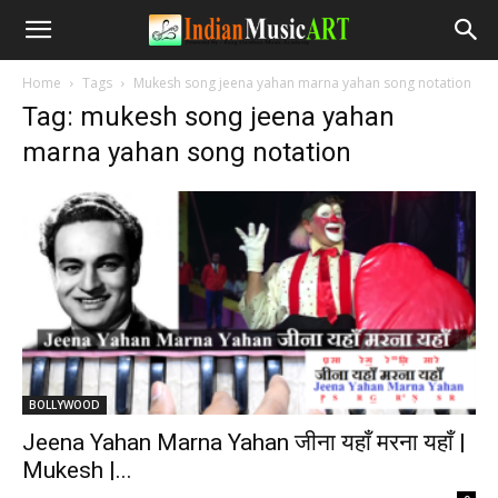
Home
Tags
Mukesh song jeena yahan marna yahan song notation
Tag: mukesh song jeena yahan
marna yahan song notation
BOLLYWOOD
Jeena Yahan Marna Yahan जीना यहाँ मरना यहाँ |
Mukesh |...