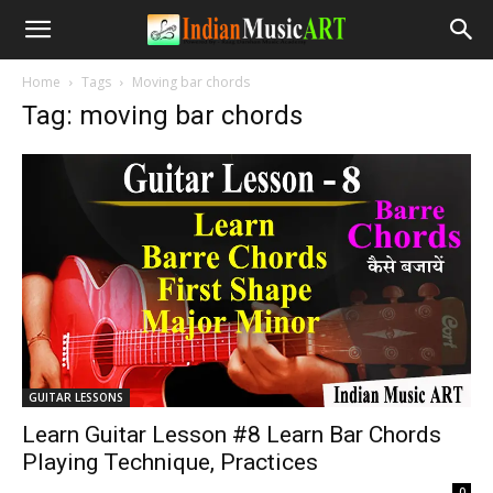
Home
Tags
Moving bar chords
Tag: moving bar chords
GUITAR LESSONS
Learn Guitar Lesson #8 Learn Bar Chords
Playing Technique, Practices
-
0