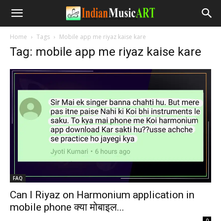
Home
Tags
Mobile app me riyaz kaise kare
Tag: mobile app me riyaz kaise kare
FAQ
Can I Riyaz on Harmonium application in
mobile phone क्या मोबाइल...
-
0