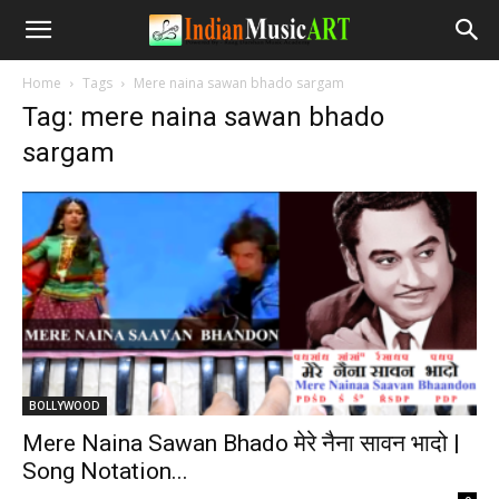
Home
Tags
Mere naina sawan bhado sargam
Tag: mere naina sawan bhado
sargam
BOLLYWOOD
Mere Naina Sawan Bhado मेरे नैना सावन भादो |
Song Notation...